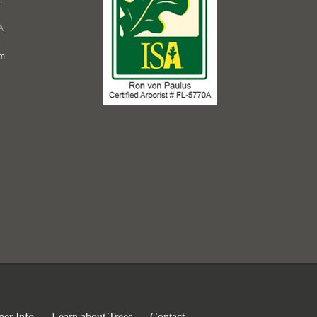
.
A
1
om
er Info
Learn about Trees
Contact