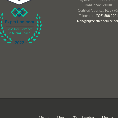
Big Ron's Tree Service LLC
Ronald Von Paulus
Certified Arborist # FL-5770
Telephone:
(305) 588-309
Ron@bigronstreeservice.c
Home
About
Tree Services
Homeown