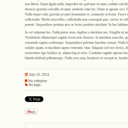
non libero. Etiam ligula nulla, imperdiet nec pulvinar sit amet, sodales sed d
rhoncus gravida convallis sit amet, molestie vitae leo. Etiam at egestas orci.
Nulla neque velit, gravida sit amet fermentum et, commodo ut lectus. Fusce s
sollicitudin. Morbi urna tellus, sollicitudin non consequat quis, cursus in v
potenti. Suspendisse pretium arcu ac lectus porttitor tincidunt. In hac habitas
In vel vulputate leo. Nulla purus urna, dapibus a tincidunt nec, fringilla sit 
Vestibulum ullamcorper sagittis lorem non rhoncus. In interdum urna dui, qui
commodo sapien scelerisque. Suspendisse pulvinar faucibus rutrum. Nulla fa
sodales quam, ut tincidunt sapien venenatis vitae. Aliquam sed eros lectus,
consectetur eget facilisis in, adipiscing ut risus. Curabitur sagittis egestas
blandit eleifend pellentesque. Nulla eros urna, hendrerit ut suscipit in, hendr
July 15, 2011
No category
No tags