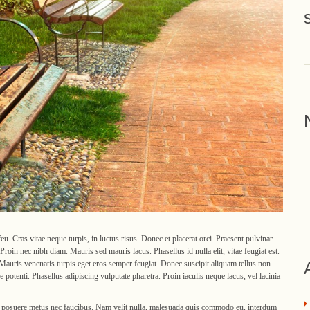
 Cras vitae neque turpis, in luctus risus. Donec et placerat orci. Praesent pulvinar
roin nec nibh diam. Mauris sed mauris lacus. Phasellus id nulla elit, vitae feugiat est.
. Mauris venenatis turpis eget eros semper feugiat. Donec suscipit aliquam tellus non
 potenti. Phasellus adipiscing vulputate pharetra. Proin iaculis neque lacus, vel lacinia
e posuere metus nec faucibus. Nam velit nulla, malesuada quis commodo eu, interdum