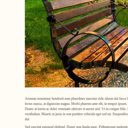
Arenean nonummy hendrerit mau phaselntes nascetur ridic ulusm dui fusce feu.
lectus massa, at dignissim magna. Morbi pharetra ante elit, in tempor ipsum. P
Donec at lorem ac dolor venenatis ultricies et auctor nisl. Ut in congue felis
vestibulum. Mauris ut justo in erat porttitor vehicula eget sed mi. Suspendisse
dui.
Sed suscipit euismod eleifend. Donec non ligula nunc. Pellentesque molesti