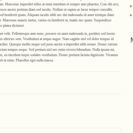
iam. Maecenas imperdiet tellus at enim interdum et semper ante pharetra. Cras elit orci,
 Fusce auctor pretium diam sed iaculis. Nullam ut sapien ac lacus tempor convallis.
ed hendrerit quam. Aliquam iaculis nibh nec dui malesuada sit amet tristique diam
elit. Maecenas mauris metus, varius eu hendrerit ut, mattis nec quam. Suspendisse
se platea dictumst.
amet velit. Pellentesque ante nunc, posuere sit amet malesuada in, porttitor sed lorem.
s ultricies sem. Vestibulum at neque augue. Nam sagittis nisl vel dolor tempus id
cilisi. Quisque mollis neque sed justo auctor a imperdiet nibh ornare. Donec rutrum
 dictum tempus neque. Sed pretium nisl nec enim viverra bibendum. Nulla ipsum mi,
 lacus, eu tincidunt turpis sodales vestibulum. Donec pretium lacinia dignissim. Vivamus
erit at enim. Phasellus eget nulla massa.